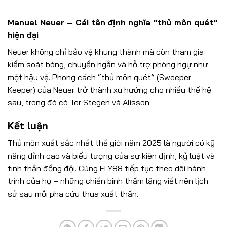
Manuel Neuer – Cái tên định nghĩa “thủ môn quét”
hiện đại
Neuer không chỉ bảo vệ khung thành mà còn tham gia
kiểm soát bóng, chuyền ngắn và hỗ trợ phòng ngự như
một hậu vệ. Phong cách “thủ môn quét” (Sweeper
Keeper) của Neuer trở thành xu hướng cho nhiều thế hệ
sau, trong đó có Ter Stegen và Alisson.
Kết luận
Thủ môn xuất sắc nhất thế giới năm 2025 là người có kỹ
năng đỉnh cao và biểu tượng của sự kiên định, kỷ luật và
tinh thần đồng đội. Cùng FLY88 tiếp tục theo dõi hành
trình của họ – những chiến binh thầm lặng viết nên lịch
sử sau mỗi pha cứu thua xuất thần.