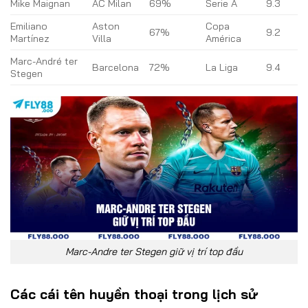
Mike Maignan
AC Milan
69%
Serie A
9.3
Emiliano
Aston
Copa
67%
9.2
Martínez
Villa
América
Marc-André ter
Barcelona
72%
La Liga
9.4
Stegen
Marc-Andre ter Stegen giữ vị trí top đầu
Các cái tên huyền thoại trong lịch sử