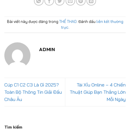
Bài viết này được đăng trong
THỂ THAO
. Đánh dấu
liên kết thường
trực
.
ADMIN
Cúp C1 C2 C3 Là Gì 2025?
Tài Xỉu Online – 4 Chiến
Toàn Bộ Thông Tin Giải Đấu
Thuật Giúp Bạn Thắng Lớn
Châu Âu
Mỗi Ngày
Tìm kiếm