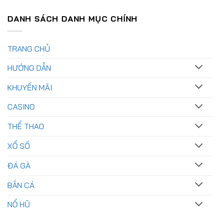
DANH SÁCH DANH MỤC CHÍNH
TRANG CHỦ
HƯỚNG DẪN
KHUYẾN MÃI
CASINO
THỂ THAO
XỔ SỐ
ĐÁ GÀ
BẮN CÁ
NỔ HŨ