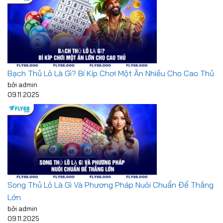
Bạch Thủ Lô Là Gì? Bí Kíp Chơi Một Ăn Nhiều Cho Cao Thủ
bởi admin
09.11.2025
Song Thủ Lô Là Gì Và Phương Pháp Nuôi Chuẩn Để Thắng
Lớn
bởi admin
09.11.2025