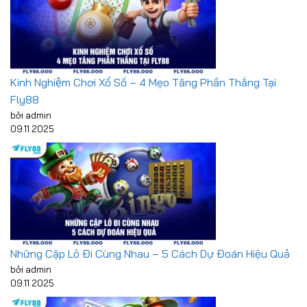
Kinh Nghiệm Chơi Xổ Số – 4 Mẹo Tăng Phần Thắng Tại
Fly88
bởi admin
09.11.2025
Những Cặp Lô Đi Cùng Nhau – 5 Cách Dự Đoán Hiệu Quả
bởi admin
09.11.2025