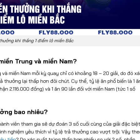
 thưởng khi thắng 1 điểm lô miền Bắc
i miền Trung và miền Nam?
g và miền Nam mỗi kỳ quay chỉ có khoảng 18 – 20 giải, do đó x
 thưởng lại thấp hơn đôi chút. Cụ thể, tỷ lệ ăn phổ biến là 1 ă
nhận 2.116.000 đồng) và 1 ăn 90 lần đối với miền Nam (tức 1 số
ưởng bao nhiêu?
ành viên tham gia sẽ dự đoán 3 số cuối cùng của giải đặc biệt
h nghiệm yêu thích vì tỷ lệ trả thưởng cao vượt trội. Vậy the
iêu tiền
? Do xác suất trúng thấp hơn nhiều so với 2 số, phần