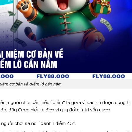
niệm cơ bản về điểm lô cần nắm
tiền, người chơi cần hiểu “điểm” là gì và vì sao nó được dùng t
đó, đây được hiểu là đơn vị quy đổi giá trị vốn cược.
 người chơi sẽ nói “đánh 1 điểm 45”.