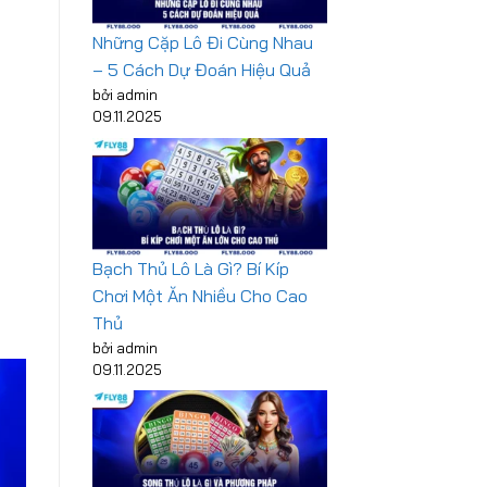
Những Cặp Lô Đi Cùng Nhau
– 5 Cách Dự Đoán Hiệu Quả
bởi admin
09.11.2025
Bạch Thủ Lô Là Gì? Bí Kíp
Chơi Một Ăn Nhiều Cho Cao
Thủ
bởi admin
09.11.2025