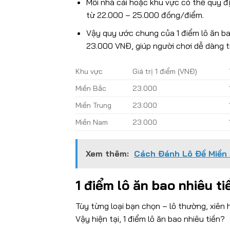
Mỗi nhà cái hoặc khu vực có thể quy đị
từ 22.000 – 25.000 đồng/điểm.
Vậy quy ước chung của 1 điểm lô ăn ba
23.000 VNĐ, giúp người chơi dễ dàng t
Khu vực
Giá trị 1 điểm (VNĐ)
Miền Bắc
23.000
Miền Trung
23.000
Miền Nam
23.000
Xem thêm:
Cách Đánh Lô Đề Miền 
1 điểm lô ăn bao nhiêu ti
Tùy từng loại bạn chọn – lô thường, xiên 
Vậy hiện tại, 1 điểm lô ăn bao nhiêu tiền?