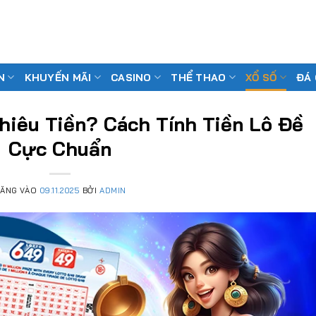
N
KHUYẾN MÃI
CASINO
THỂ THAO
XỔ SỐ
ĐÁ
hiêu Tiền? Cách Tính Tiền Lô Đề
Cực Chuẩn
ĂNG VÀO
09.11.2025
BỞI
ADMIN