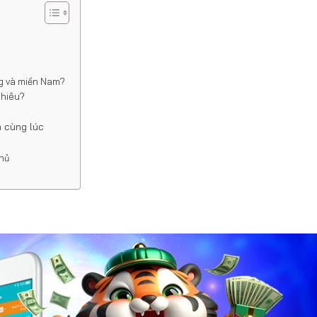
ung và miền Nam?
nhiêu?
m cùng lúc
thủ