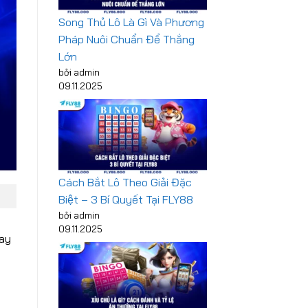
Song Thủ Lô Là Gì Và Phương
Pháp Nuôi Chuẩn Để Thắng
Lớn
bởi admin
09.11.2025
Cách Bắt Lô Theo Giải Đặc
Biệt – 3 Bí Quyết Tại FLY88
bởi admin
09.11.2025
hay