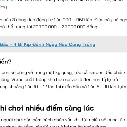
ứng.
nh của 3 càng dao động từ 1 ăn 900 – 960 lần. Điều này có ngh
n có thể trúng tới 20.700.000 – 22.000.000 đồng.
Bắc - 4 Bí Kíp Đánh Ngày Nào Cũng Trúng
iền?
i con số cùng về trong một kỳ quay, tức cả hai con đều phải x
hắng. Vì xác suất trúng khó hơn so với lô đơn nên tỷ lệ trả
 khoảng 1 ăn 10 – 12 lần tại miền Bắc và 1 ăn 8 – 10 lần tại 
hi chơi nhiều điểm cùng lúc
ền, người chơi cần nắm cách nhân vốn khi đặt nhiều số cùng lúc 
n chính xác tổng vốn đầu tư và lợi nhuận nhận được.