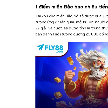
1 điểm miền Bắc bao nhiêu tiề
Tại khu vực miền Bắc, xổ số được quay với
tương ứng 27 lần quay mỗi kỳ. Khi người c
27 giải, vé cược sẽ được tính là trúng thư
bạn đánh 1 số (tương đương 23.000 đồng)