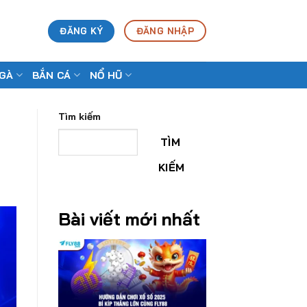
ĐĂNG KÝ
ĐĂNG NHẬP
 GÀ
BẮN CÁ
NỔ HŨ
Tìm kiếm
TÌM
KIẾM
Bài viết mới nhất