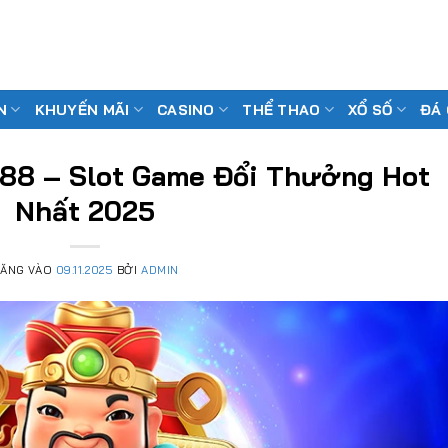
N
KHUYẾN MÃI
CASINO
THỂ THAO
XỔ SỐ
ĐÁ
Y88 – Slot Game Đổi Thưởng Hot
Nhất 2025
ĂNG VÀO
09.11.2025
BỞI
ADMIN