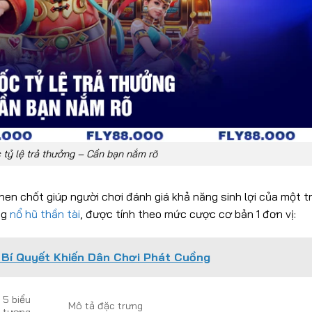
tỷ lệ trả thưởng – Cần bạn nắm rõ
then chốt giúp người chơi đánh giá khả năng sinh lợi của một t
ng
nổ hũ thần tài
, được tính theo mức cược cơ bản 1 đơn vị:
3 Bí Quyết Khiến Dân Chơi Phát Cuồng
5 biểu
Mô tả đặc trưng