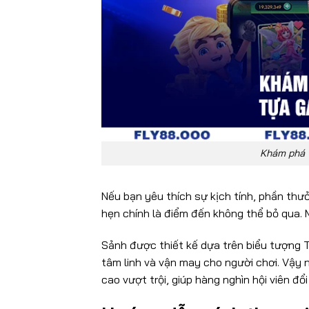
Khám phá t
Nếu bạn yêu thích sự kịch tính, phần thư
hẹn chính là điểm đến không thể bỏ qua.
Sảnh được thiết kế dựa trên biểu tượng 
tâm linh và vận may cho người chơi. Vậy n
cao vượt trội, giúp hàng nghìn hội viên đổi 