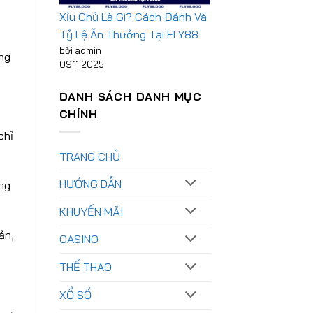
Xỉu Chủ Là Gì? Cách Đánh Và
Tỷ Lệ Ăn Thưởng Tại FLY88
bởi admin
ng
09.11.2025
DANH SÁCH DANH MỤC
CHÍNH
chỉ
TRANG CHỦ
HƯỚNG DẪN
ng
KHUYẾN MÃI
ản,
CASINO
THỂ THAO
XỔ SỐ