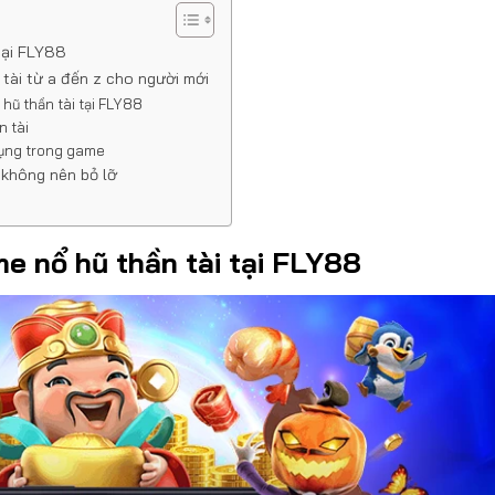
tại FLY88
tài từ a đến z cho người mới
hũ thần tài tại FLY88
n tài
dụng trong game
 không nên bỏ lỡ
me nổ hũ thần tài tại FLY88