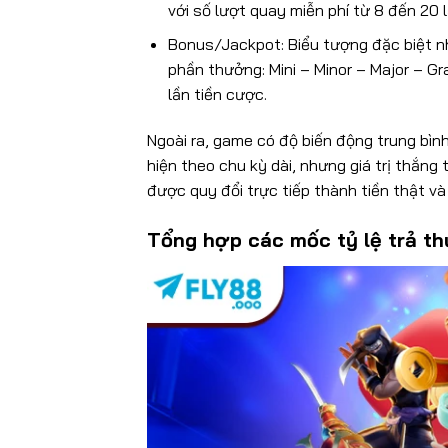
với số lượt quay miễn phí từ 8 đến 20 
Bonus/Jackpot: Biểu tượng đặc biệt nh
phần thưởng: Mini – Minor – Major – Gr
lần tiền cược.
Ngoài ra, game có độ biến động trung bình
hiện theo chu kỳ dài, nhưng giá trị thắn
được quy đổi trực tiếp thành tiền thật v
Tổng hợp các mốc tỷ lệ trả t