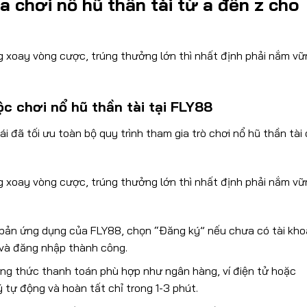
 chơi nổ hũ thần tài từ a đến z cho
g xoay vòng cược, trúng thưởng lớn thì nhất định phải nắm vữ
:
c chơi nổ hũ thần tài tại FLY88
i đã tối ưu toàn bộ quy trình tham gia trò chơi nổ hũ thần tài 
g xoay vòng cược, trúng thưởng lớn thì nhất định phải nắm vữ
:
 bản ứng dụng của FLY88, chọn “Đăng ký” nếu chưa có tài kho
 và đăng nhập thành công.
ng thức thanh toán phù hợp như ngân hàng, ví điện tử hoặc
 tự động và hoàn tất chỉ trong 1-3 phút.