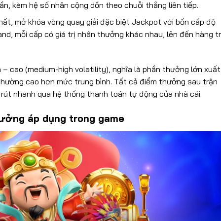
lần, kèm hệ số nhân cộng dồn theo chuỗi thắng liên tiếp.
ất, mở khóa vòng quay giải đặc biệt Jackpot với bốn cấp độ
and, mỗi cấp có giá trị nhân thưởng khác nhau, lên đến hàng t
 – cao (medium-high volatility), nghĩa là phần thưởng lớn xuất
g thường cao hơn mức trung bình. Tất cả điểm thưởng sau trận
à rút nhanh qua hệ thống thanh toán tự động của nhà cái.
hưởng áp dụng trong game