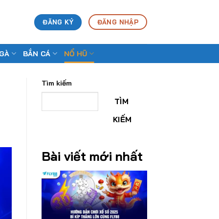
ĐĂNG KÝ
ĐĂNG NHẬP
 GÀ
BẮN CÁ
NỔ HŨ
Tìm kiếm
TÌM
KIẾM
Bài viết mới nhất