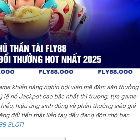
game khiến hàng nghìn hội viên mê đắm săn thưởng
ỷ lệ nổ Jackpot cao bậc nhất thị trường, tựa game
 hiểu, hiệu ứng sinh động và phần thưởng siêu giá
năng đổi tiền thật liền tay đều đang đón chờ bạn
88 SLOT
!