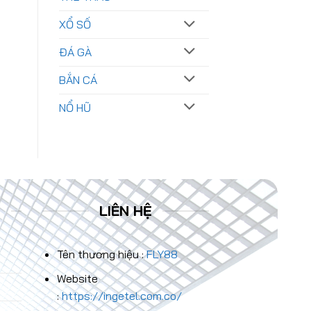
XỔ SỐ
ĐÁ GÀ
BẮN CÁ
NỔ HŨ
T
LIÊN HỆ
Tên thương hiệu :
FLY88
Website
:
https://ingetel.com.co/