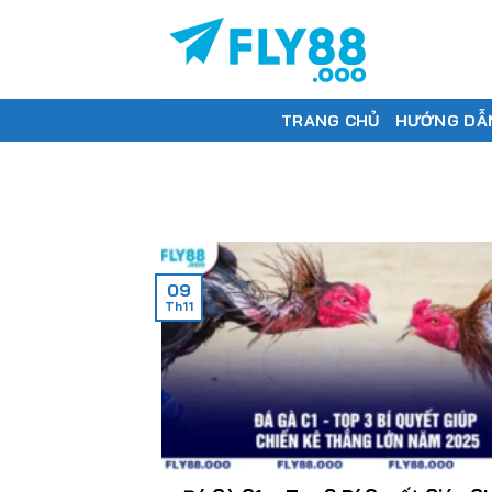
Bỏ
qua
nội
dung
TRANG CHỦ
HƯỚNG DẪ
09
Th11