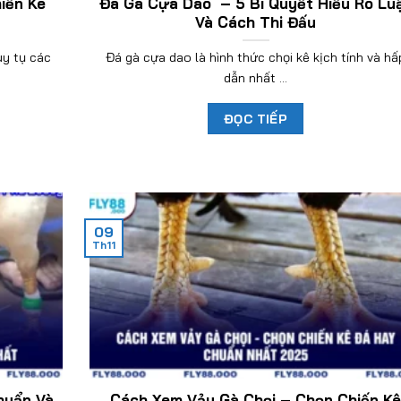
iến Kê
Đá Gà Cựa Dao – 5 Bí Quyết Hiểu Rõ Lu
Và Cách Thi Đấu
uy tụ các
Đá gà cựa dao là hình thức chọi kê kịch tính và hấ
dẫn nhất ...
ĐỌC TIẾP
09
Th11
huẩn Và
Cách Xem Vảy Gà Chọi – Chọn Chiến K