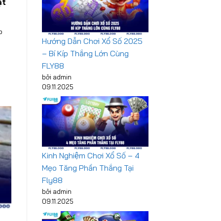
ật
p
Hướng Dẫn Chơi Xổ Số 2025
– Bí Kíp Thắng Lớn Cùng
FLY88
bởi admin
09.11.2025
Kinh Nghiệm Chơi Xổ Số – 4
Mẹo Tăng Phần Thắng Tại
Fly88
bởi admin
09.11.2025
ê