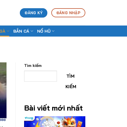
ĐĂNG KÝ
ĐĂNG NHẬP
 GÀ
BẮN CÁ
NỔ HŨ
Tìm kiếm
TÌM
KIẾM
Bài viết mới nhất