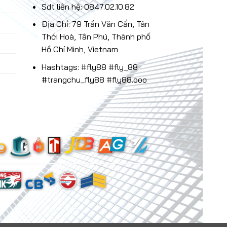
Sdt liên hệ: 0847.02.10.82
Địa Chỉ: 79 Trần Văn Cẩn, Tân
Thới Hoà, Tân Phú, Thành phố
Hồ Chí Minh, Vietnam
Hashtags: #fly88 #fly_88
#trangchu_fly88 #fly88.ooo