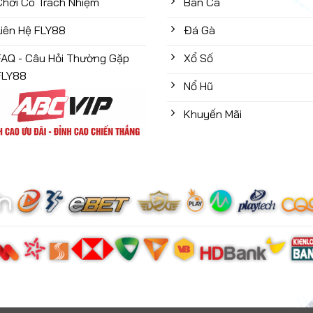
Chơi Có Trách Nhiệm
Bắn Cá
Liên Hệ FLY88
Đá Gà
FAQ - Câu Hỏi Thường Gặp
Xổ Số
FLY88
Nổ Hũ
Khuyến Mãi