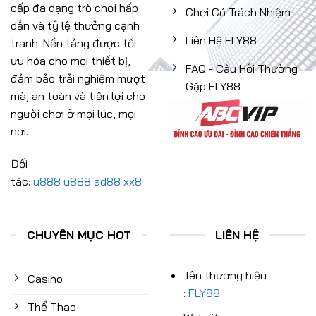
cấp đa dạng trò chơi hấp
Chơi Có Trách Nhiệm
dẫn và tỷ lệ thưởng cạnh
Liên Hệ FLY88
tranh. Nền tảng được tối
ưu hóa cho mọi thiết bị,
FAQ - Câu Hỏi Thường
đảm bảo trải nghiệm mượt
Gặp FLY88
mà, an toàn và tiện lợi cho
người chơi ở mọi lúc, mọi
nơi.
Đối
tác:
u888
u888
ad88
xx8
CHUYÊN MỤC HOT
LIÊN HỆ
Tên thương hiệu
Casino
:
FLY88
Thể Thao