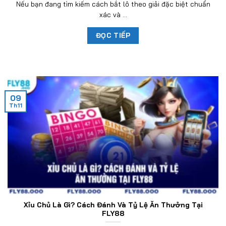
Nếu bạn đang tìm kiếm cách bắt lô theo giải đặc biệt chuẩn
xác và ...
ĐỌC TIẾP
09
Th11
Xỉu Chủ Là Gì? Cách Đánh Và Tỷ Lệ Ăn Thưởng Tại
FLY88