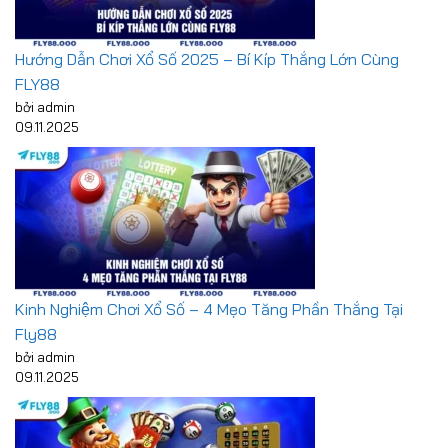
Hướng Dẫn Chơi Xổ Số 2025 – Bí Kíp Thắng Lớn Cùng
FLY88
bởi admin
09.11.2025
Kinh Nghiệm Chơi Xổ Số – 4 Mẹo Tăng Phần Thắng Tại
Fly88
bởi admin
09.11.2025