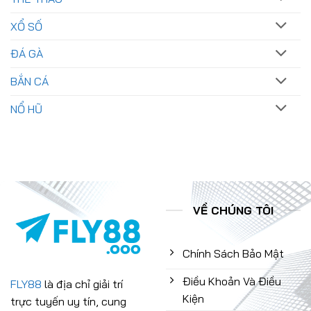
XỔ SỐ
ĐÁ GÀ
BẮN CÁ
NỔ HŨ
VỀ CHÚNG TÔI
Chính Sách Bảo Mật
Điều Khoản Và Điều
FLY88
là địa chỉ giải trí
Kiện
trực tuyến uy tín, cung