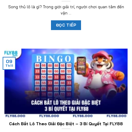
Song thủ lô là gì? Trong giới giải trí, người chơi quan tâm đến
vận ...
ĐỌC TIẾP
09
Th11
Cách Bắt Lô Theo Giải Đặc Biệt – 3 Bí Quyết Tại FLY88