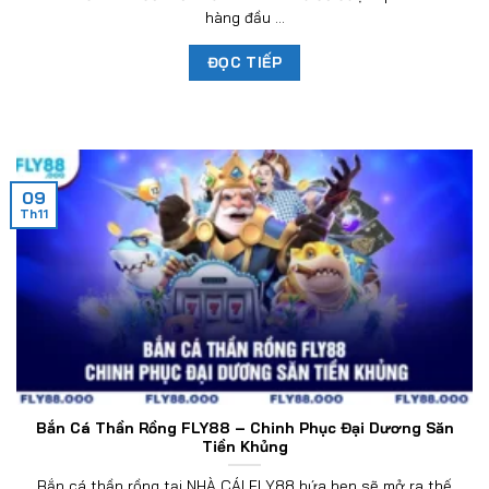
hàng đầu ...
ĐỌC TIẾP
09
Th11
Bắn Cá Thần Rồng FLY88 – Chinh Phục Đại Dương Săn
Tiền Khủng
Bắn cá thần rồng tại NHÀ CÁI FLY88 hứa hẹn sẽ mở ra thế