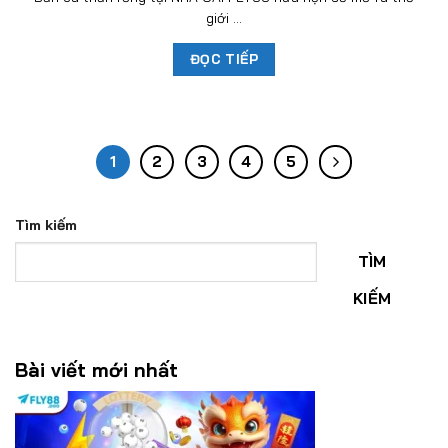
giới ...
ĐỌC TIẾP
1
2
3
4
5
Tìm kiếm
TÌM
KIẾM
Bài viết mới nhất