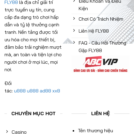
Điều Khoản Và Điều
FLY88
là địa chỉ giải trí
Kiện
trực tuyến uy tín, cung
cấp đa dạng trò chơi hấp
Chơi Có Trách Nhiệm
dẫn và tỷ lệ thưởng cạnh
Liên Hệ FLY88
tranh. Nền tảng được tối
ưu hóa cho mọi thiết bị,
FAQ - Câu Hỏi Thường
đảm bảo trải nghiệm mượt
Gặp FLY88
mà, an toàn và tiện lợi cho
người chơi ở mọi lúc, mọi
nơi.
Đối
tác:
u888
u888
ad88
xx8
CHUYÊN MỤC HOT
LIÊN HỆ
Tên thương hiệu
Casino