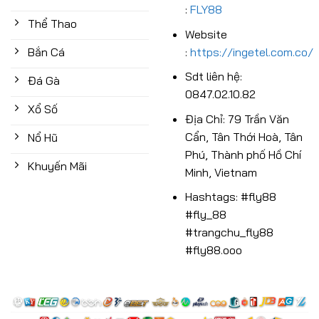
:
FLY88
Thể Thao
Website
:
https://ingetel.com.co/
Bắn Cá
Sdt liên hệ:
Đá Gà
0847.02.10.82
Xổ Số
Địa Chỉ: 79 Trần Văn
Cẩn, Tân Thới Hoà, Tân
Nổ Hũ
Phú, Thành phố Hồ Chí
Khuyến Mãi
Minh, Vietnam
Hashtags: #fly88
#fly_88
#trangchu_fly88
#fly88.ooo