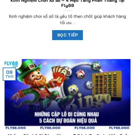
Kinh Nghiệm Chơi Xổ Số – 4 Mẹo Tăng Phần Thắng Tại
Fly88
Kinh nghiệm chơi xổ số là yếu tố then chốt giúp khách hàng
tối ưu ...
ĐỌC TIẾP
09
Th11