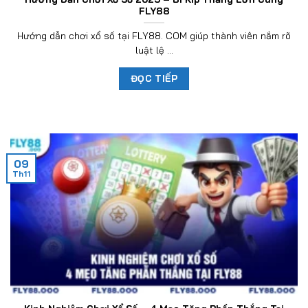
FLY88
Hướng dẫn chơi xổ số tại FLY88. COM giúp thành viên nắm rõ
luật lệ ...
ĐỌC TIẾP
09
Th11