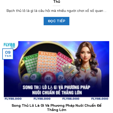
Thủ
Bạch thủ lô là gì là câu hỏi mà nhiều người chơi xổ số quan ...
ĐỌC TIẾP
09
Th11
Song Thủ Lô Là Gì Và Phương Pháp Nuôi Chuẩn Để
Thắng Lớn