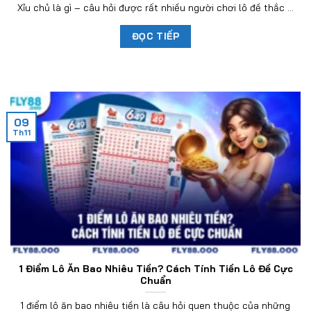
Xỉu chủ là gì – câu hỏi được rất nhiều người chơi lô đề thắc ...
ĐỌC TIẾP
09
Th11
1 Điểm Lô Ăn Bao Nhiêu Tiền? Cách Tính Tiền Lô Đề Cực
Chuẩn
1 điểm lô ăn bao nhiêu tiền là câu hỏi quen thuộc của những