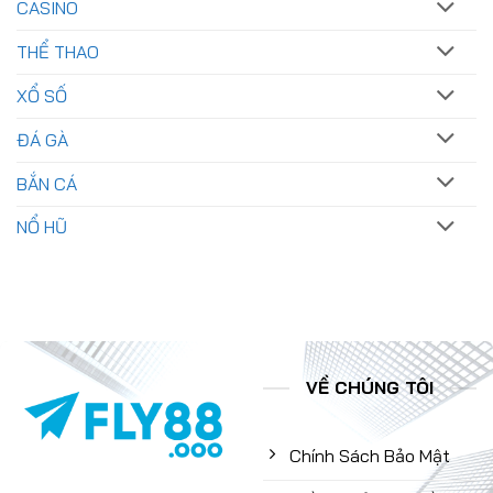
CASINO
THỂ THAO
XỔ SỐ
ĐÁ GÀ
BẮN CÁ
NỔ HŨ
VỀ CHÚNG TÔI
Chính Sách Bảo Mật