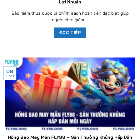
Lợi Nhuận
Bảo hiểm thua cược là chính sách hoàn tiền đặc biệt giúp
người chơi giảm ...
ĐỌC TIẾP
08
Th11
Hồng Bao May Mắn FLY88 – Săn Thưởng Khủng Hấp Dẫn