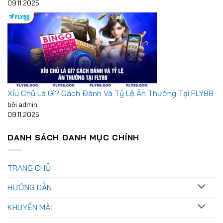
09.11.2025
Xỉu Chủ Là Gì? Cách Đánh Và Tỷ Lệ Ăn Thưởng Tại FLY88
bởi admin
09.11.2025
DANH SÁCH DANH MỤC CHÍNH
TRANG CHỦ
HƯỚNG DẪN
KHUYẾN MÃI