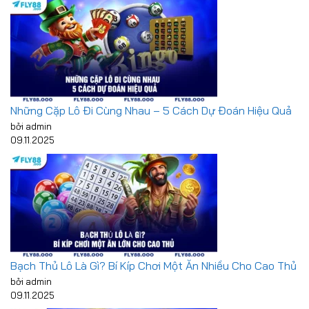
Những Cặp Lô Đi Cùng Nhau – 5 Cách Dự Đoán Hiệu Quả
bởi admin
09.11.2025
Bạch Thủ Lô Là Gì? Bí Kíp Chơi Một Ăn Nhiều Cho Cao Thủ
bởi admin
09.11.2025