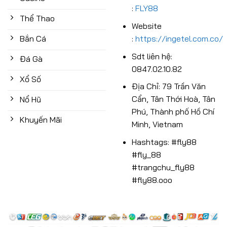
:
FLY88
Thể Thao
Website
:
https://ingetel.com.co/
Bắn Cá
Sdt liên hệ:
Đá Gà
0847.02.10.82
Xổ Số
Địa Chỉ: 79 Trần Văn
Cẩn, Tân Thới Hoà, Tân
Nổ Hũ
Phú, Thành phố Hồ Chí
Khuyến Mãi
Minh, Vietnam
Hashtags: #fly88
#fly_88
#trangchu_fly88
#fly88.ooo