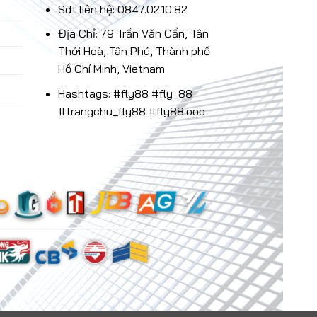
Sdt liên hệ: 0847.02.10.82
Địa Chỉ: 79 Trần Văn Cẩn, Tân
Thới Hoà, Tân Phú, Thành phố
Hồ Chí Minh, Vietnam
Hashtags: #fly88 #fly_88
#trangchu_fly88 #fly88.ooo