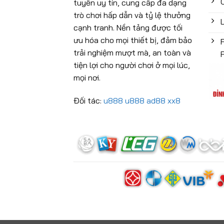
tuyến uy tín, cung cấp đa dạng
trò chơi hấp dẫn và tỷ lệ thưởng
cạnh tranh. Nền tảng được tối
ưu hóa cho mọi thiết bị, đảm bảo
trải nghiệm mượt mà, an toàn và
tiện lợi cho người chơi ở mọi lúc,
mọi nơi.
Đối tác:
u888
u888
ad88
xx8