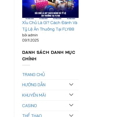
Xỉu Chủ Là Gì? Cách Đánh Và
Tỷ Lệ Ăn Thưởng Tại FLY88
bởi admin
09.11.2025
DANH SÁCH DANH MỤC
CHÍNH
TRANG CHỦ
HƯỚNG DẪN
KHUYẾN MÃI
CASINO
THỂ THAO