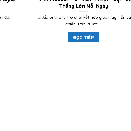
Thắng Lớn Mỗi Ngày
n đại,
Tài Xỉu online là trò chơi kết hợp giữa may mắn v
chiến lược, được ...
ĐỌC TIẾP