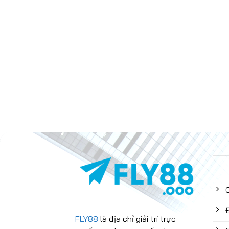
FLY88
là địa chỉ giải trí trực