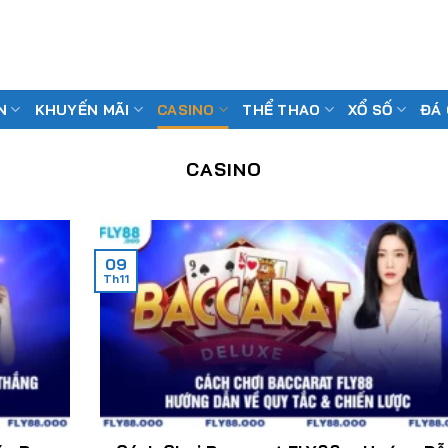
N
KHUYẾN MÃI
CASINO
THỂ THAO
XỔ SỐ
ĐÁ
CASINO
09
Th11