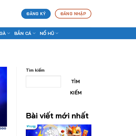
ĐĂNG KÝ
ĐĂNG NHẬP
 GÀ
BẮN CÁ
NỔ HŨ
Tìm kiếm
TÌM
KIẾM
Bài viết mới nhất