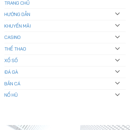
TRANG CHỦ
HƯỚNG DẪN
KHUYẾN MÃI
CASINO
THỂ THAO
XỔ SỐ
ĐÁ GÀ
BẮN CÁ
NỔ HŨ