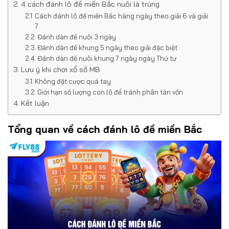
4 cách đánh lô đề miền Bắc nuôi là trúng
Cách đánh lô đề miền Bắc hàng ngày theo giải 6 và giải
7
Đánh dàn đề nuôi 3 ngày
Đánh dàn đề khung 5 ngày theo giải đặc biệt
Đánh dàn đề nuôi khung 7 ngày ngày Thứ tư
Lưu ý khi chơi xổ số MB
Không đặt cược quá tay
Giới hạn số lượng con lô để tránh phân tán vốn
Kết luận
Tổng quan về cách đánh lô đề miền Bắc