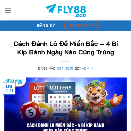
Bỏ
qua
nội
dung
ĐĂNG KÝ
ĐĂNG NHẬP
Cách Đánh Lô Đề Miền Bắc – 4 Bí
Kíp Đánh Ngày Nào Cũng Trúng
ĐĂNG VÀO
09.11.2025
BỞI
ADMIN
09
Th11