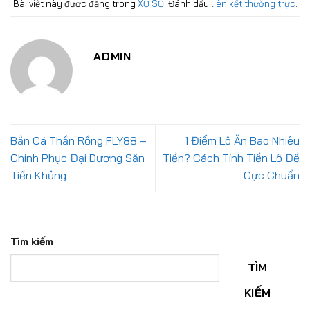
Bài viết này được đăng trong
XỔ SỐ
. Đánh dấu
liên kết thường trực
.
ADMIN
Bắn Cá Thần Rồng FLY88 –
1 Điểm Lô Ăn Bao Nhiêu
Chinh Phục Đại Dương Săn
Tiền? Cách Tính Tiền Lô Đề
Tiền Khủng
Cực Chuẩn
Tìm kiếm
TÌM
KIẾM