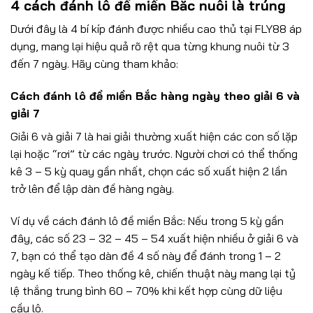
4 cách đánh lô đề miền Bắc nuôi là trúng
Dưới đây là 4 bí kíp đánh được nhiều cao thủ tại FLY88 áp
dụng, mang lại hiệu quả rõ rệt qua từng khung nuôi từ 3
đến 7 ngày. Hãy cùng tham khảo:
Cách đánh lô đề miền Bắc hàng ngày theo giải 6 và
giải 7
Giải 6 và giải 7 là hai giải thường xuất hiện các con số lặp
lại hoặc “rơi” từ các ngày trước. Người chơi có thể thống
kê 3 – 5 kỳ quay gần nhất, chọn các số xuất hiện 2 lần
trở lên để lập dàn đề hàng ngày.
Ví dụ về cách đánh lô đề miền Bắc: Nếu trong 5 kỳ gần
đây, các số 23 – 32 – 45 – 54 xuất hiện nhiều ở giải 6 và
7, bạn có thể tạo dàn đề 4 số này để đánh trong 1 – 2
ngày kế tiếp. Theo thống kê, chiến thuật này mang lại tỷ
lệ thắng trung bình 60 – 70% khi kết hợp cùng dữ liệu
cầu lô.