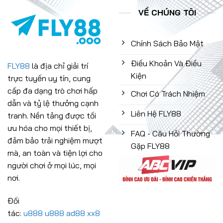
VỀ CHÚNG TÔI
Chính Sách Bảo Mật
Điều Khoản Và Điều
FLY88
là địa chỉ giải trí
Kiện
trực tuyến uy tín, cung
cấp đa dạng trò chơi hấp
Chơi Có Trách Nhiệm
dẫn và tỷ lệ thưởng cạnh
Liên Hệ FLY88
tranh. Nền tảng được tối
ưu hóa cho mọi thiết bị,
FAQ - Câu Hỏi Thường
đảm bảo trải nghiệm mượt
Gặp FLY88
mà, an toàn và tiện lợi cho
người chơi ở mọi lúc, mọi
nơi.
Đối
tác:
u888
u888
ad88
xx8